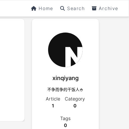
Home
Search
Archive
xinqiyang
不争而争的干饭人🍚
Article
Category
1
0
Tags
0